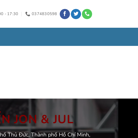
00 - 17:30
0374830598
̉N JON & JUL
phố Thủ Đức, Thành phố Hồ Chí Minh,