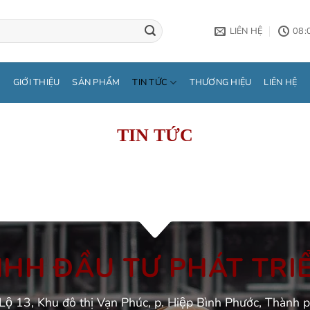
LIÊN HỆ
08:
GIỚI THIỆU
SẢN PHẨM
TIN TỨC
THƯƠNG HIỆU
LIÊN HỆ
TIN TỨC
H ĐẦU TƯ PHÁT TRIÊ
Lộ 13, Khu đô thị Vạn Phúc, p. Hiệp Bình Phước, Thành 