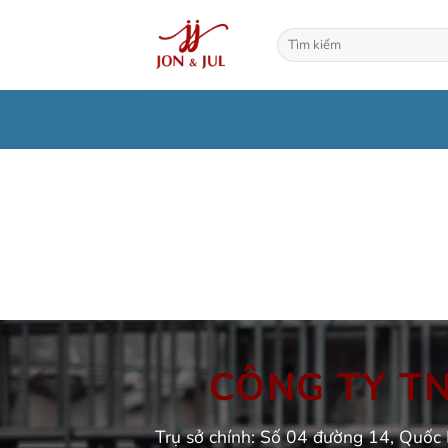
Bỏ
qua
Tìm
kiếm:
nội
dung
CÔNG TY TNH
Trụ sở chính: Số 04 đường 14, Quốc 