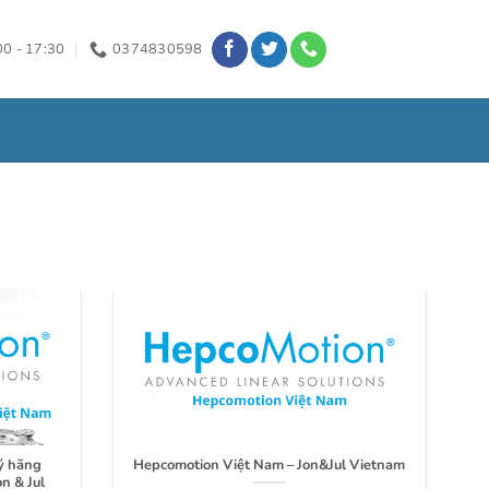
00 - 17:30
0374830598
ý hãng
Hepcomotion Việt Nam – Jon&Jul Vietnam
n & Jul