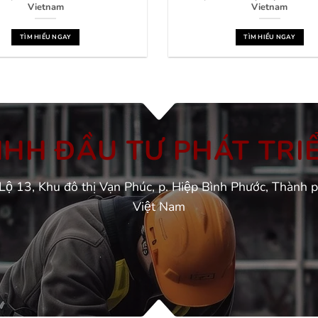
Vietnam
Vietnam
TÌM HIỂU NGAY
TÌM HIỂU NGAY
H ĐẦU TƯ PHÁT TRIÊ
Lộ 13, Khu đô thị Vạn Phúc, p. Hiệp Bình Phước, Thành 
Việt Nam