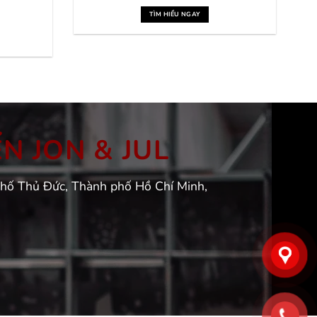
TÌM HIỂU NGAY
̉N JON & JUL
phố Thủ Đức, Thành phố Hồ Chí Minh,