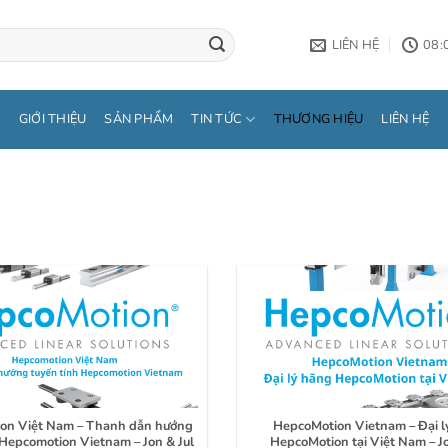
LIÊN HỆ
08:
GIỚI THIỆU
SẢN PHẨM
TIN TỨC
THƯƠNG HIỆU
LIÊN HỆ
on Việt Nam – Thanh dẫn hướng
HepcoMotion Vietnam – Đại l
 Hepcomotion Vietnam – Jon & Jul
HepcoMotion tại Việt Nam – Jo